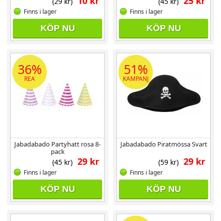
10 kr
25 kr
(29 kr)
(45 kr)
Finns i lager
Finns i lager
KÖP NU
KÖP NU
36%
51%
REA
KAMPANJ
Jabadabado Partyhatt rosa 8-
Jabadabado Piratmössa Svart
pack
29 kr
29 kr
(45 kr)
(59 kr)
Finns i lager
Finns i lager
KÖP NU
KÖP NU