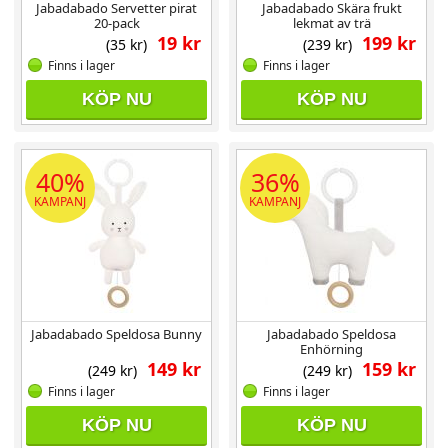
Jabadabado Servetter pirat
Jabadabado Skära frukt
20-pack
lekmat av trä
19 kr
199 kr
(35 kr)
(239 kr)
Finns i lager
Finns i lager
KÖP NU
KÖP NU
40%
36%
KAMPANJ
KAMPANJ
Jabadabado Speldosa Bunny
Jabadabado Speldosa
Enhörning
149 kr
159 kr
(249 kr)
(249 kr)
Finns i lager
Finns i lager
KÖP NU
KÖP NU