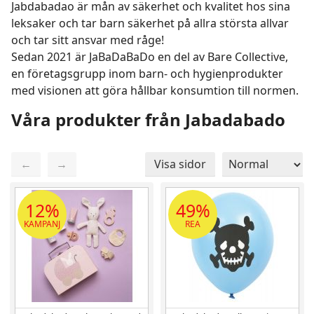
Jabdabadao är mån av säkerhet och kvalitet hos sina
leksaker och tar barn säkerhet på allra största allvar
och tar sitt ansvar med råge!
Sedan 2021 är JaBaDaBaDo en del av Bare Collective,
en företagsgrupp inom barn- och hygienprodukter
med visionen att göra hållbar konsumtion till normen.
Våra produkter från Jabadabado
←
→
Visa sidor
Sida 1 / 1
Totalt 57 produkter
12%
49%
KAMPANJ
REA