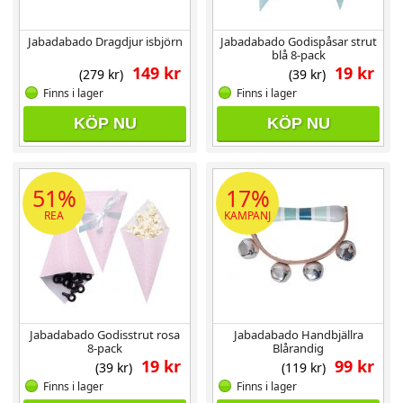
Jabadabado Dragdjur isbjörn
Jabadabado Godispåsar strut
blå 8-pack
149 kr
19 kr
(279 kr)
(39 kr)
Finns i lager
Finns i lager
KÖP NU
KÖP NU
51%
17%
REA
KAMPANJ
Jabadabado Godisstrut rosa
Jabadabado Handbjällra
8-pack
Blårandig
19 kr
99 kr
(39 kr)
(119 kr)
Finns i lager
Finns i lager