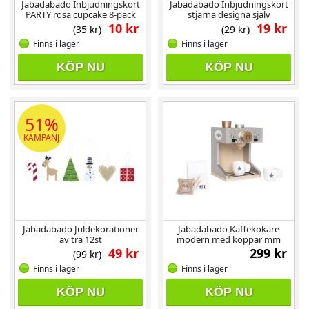
Jabadabado Inbjudningskort
Jabadabado Inbjudningskort
PARTY rosa cupcake 8-pack
stjärna designa själv
10 kr
19 kr
(35 kr)
(29 kr)
Finns i lager
Finns i lager
KÖP NU
KÖP NU
51%
KAMPANJ
Jabadabado Juldekorationer
Jabadabado Kaffekokare
av trä 12st
modern med koppar mm
49 kr
299 kr
(99 kr)
Finns i lager
Finns i lager
KÖP NU
KÖP NU