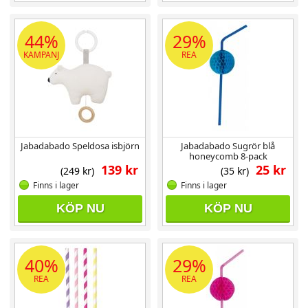
44%
29%
KAMPANJ
REA
Jabadabado Speldosa isbjörn
Jabadabado Sugrör blå
honeycomb 8-pack
139 kr
25 kr
(249 kr)
(35 kr)
Finns i lager
Finns i lager
KÖP NU
KÖP NU
40%
29%
REA
REA