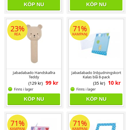
KÖP NU
KÖP NU
23%
71%
REA
KAMPANJ
Jabadabado Handskallra
Jabadabado Inbjudningskort
Teddy
Kalas blå 8-pack
99 kr
10 kr
(129 kr)
(35 kr)
Finns i lager
Finns i lager
KÖP NU
KÖP NU
71%
71%
KAMPANJ
KAMPANJ