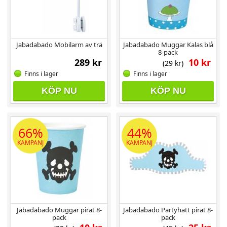
Jabadabado Mobilarm av trä
Jabadabado Muggar Kalas blå
8-pack
289 kr
10 kr
(29 kr)
Finns i lager
Finns i lager
KÖP NU
KÖP NU
66%
44%
KAMPANJ
KAMPANJ
Jabadabado Muggar pirat 8-
Jabadabado Partyhatt pirat 8-
pack
pack