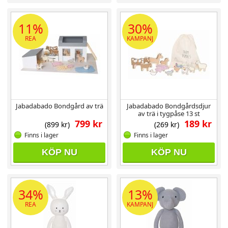
11%
30%
REA
KAMPANJ
Jabadabado Bondgård av trä
Jabadabado Bondgårdsdjur
av trä i tygpåse 13 st
799 kr
189 kr
(899 kr)
(269 kr)
Finns i lager
Finns i lager
KÖP NU
KÖP NU
34%
13%
REA
KAMPANJ