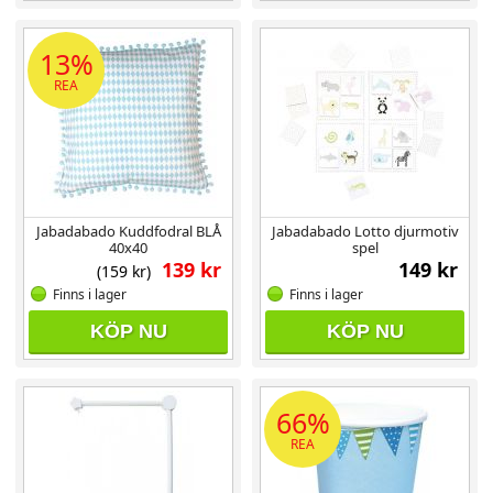
13%
REA
Jabadabado Kuddfodral BLÅ
Jabadabado Lotto djurmotiv
40x40
spel
139 kr
149 kr
(159 kr)
Finns i lager
Finns i lager
KÖP NU
KÖP NU
66%
REA