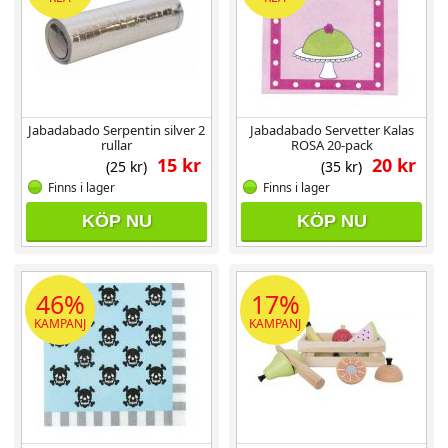
Jabadabado Serpentin silver 2
Jabadabado Servetter Kalas
rullar
ROSA 20-pack
15 kr
20 kr
(25 kr)
(35 kr)
Finns i lager
Finns i lager
KÖP NU
KÖP NU
46%
17%
KAMPANJ
KAMPANJ