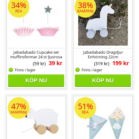
34%
38%
REA
KAMPANJ
Jabadabado Cupcake set
Jabadabado Dragdjur
muffinsformar 24 st ljusrosa
Enhörning 22cm
39 kr
199 kr
(59 kr)
(319 kr)
Finns i lager
Finns i lager
KÖP NU
KÖP NU
47%
51%
KAMPANJ
REA