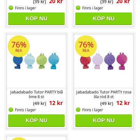
20 kr
20 kr
(39 kr)
(39 kr)
Finns i lager
Finns i lager
KÖP NU
KÖP NU
76%
76%
REA
REA
Jabadabado Tutor PARTY blå
Jabadabado Tutor PARTY rosa
lime 8 st
lila röd 8 st
12 kr
12 kr
(49 kr)
(49 kr)
Finns i lager
Finns i lager
KÖP NU
KÖP NU