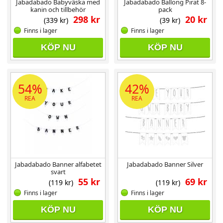
Jabadabado Babyväska med
Jabadabado Ballong Pirat 8-
kanin och tillbehör
pack
298 kr
20 kr
(339 kr)
(39 kr)
Finns i lager
Finns i lager
KÖP NU
KÖP NU
54%
42%
REA
REA
Jabadabado Banner alfabetet
Jabadabado Banner Silver
svart
55 kr
69 kr
(119 kr)
(119 kr)
Finns i lager
Finns i lager
KÖP NU
KÖP NU