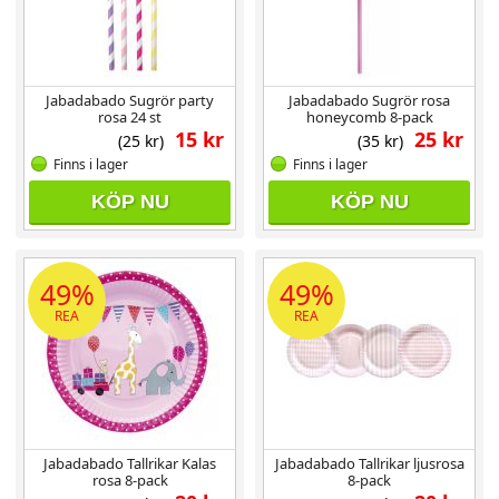
Jabadabado Sugrör party
Jabadabado Sugrör rosa
rosa 24 st
honeycomb 8-pack
15 kr
25 kr
(25 kr)
(35 kr)
Finns i lager
Finns i lager
KÖP NU
KÖP NU
49%
49%
REA
REA
Jabadabado Tallrikar Kalas
Jabadabado Tallrikar ljusrosa
rosa 8-pack
8-pack