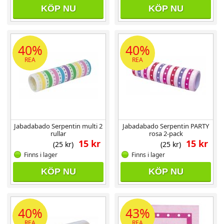
KÖP NU
KÖP NU
40%
40%
REA
REA
Jabadabado Serpentin multi 2
Jabadabado Serpentin PARTY
rullar
rosa 2-pack
15 kr
15 kr
(25 kr)
(25 kr)
Finns i lager
Finns i lager
KÖP NU
KÖP NU
40%
43%
REA
REA