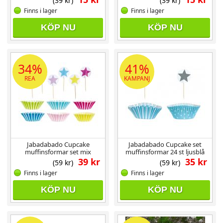
(39 kr)
(39 kr)
Finns i lager
Finns i lager
KÖP NU
KÖP NU
34%
41%
REA
KAMPANJ
Jabadabado Cupcake
Jabadabado Cupcake set
muffinsformar set mix
muffinsformar 24 st ljusblå
39 kr
35 kr
(59 kr)
(59 kr)
Finns i lager
Finns i lager
KÖP NU
KÖP NU