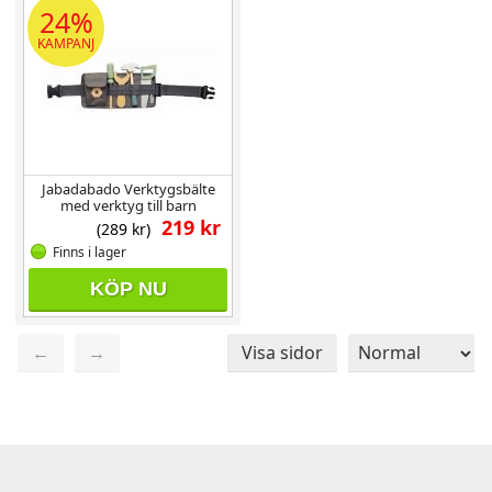
24%
KAMPANJ
Jabadabado Verktygsbälte
med verktyg till barn
219 kr
(289 kr)
Finns i lager
KÖP NU
←
→
Visa sidor
Sida 1 / 1
Totalt 57 produkter