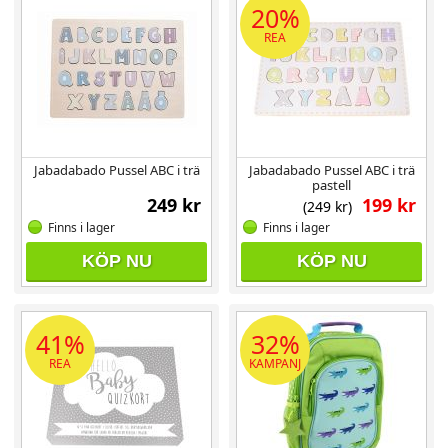
20%
REA
Jabadabado Pussel ABC i trä
Jabadabado Pussel ABC i trä
pastell
249 kr
199 kr
(249 kr)
Finns i lager
Finns i lager
KÖP NU
KÖP NU
41%
32%
REA
KAMPANJ