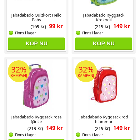
Jabadabado Quizkort Hello
Jabadabado Ryggsäck
Baby
Krokodil
99 kr
149 kr
(169 kr)
(219 kr)
Finns i lager
Finns i lager
KÖP NU
KÖP NU
32%
32%
KAMPANJ
KAMPANJ
Jabadabado Ryggsäck rosa
Jabadabado Ryggsäck röd
fjärilar
blommor
149 kr
149 kr
(219 kr)
(219 kr)
Finns i lager
Finns i lager