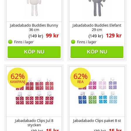
Jabadabado Buddies Bunny
Jabadabado Buddies Elefant
36 cm
29 cm
99 kr
129 kr
(149 kr)
(149 kr)
Finns i lager
Finns i lager
KÖP NU
KÖP NU
62%
62%
KAMPANJ
REA
Jabadabado Clips Jul 8
Jabadabado Clips paket 8 st
stycken
15 kr
15 kr