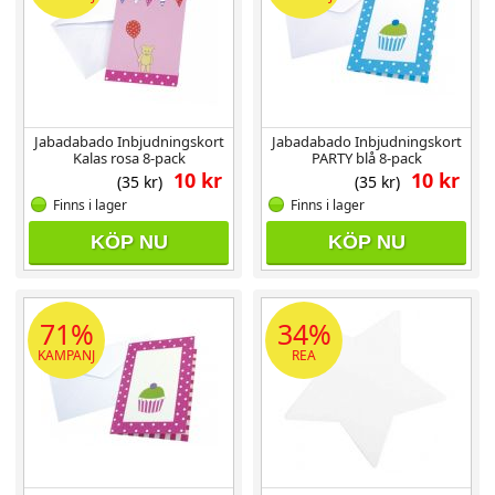
Jabadabado Inbjudningskort
Jabadabado Inbjudningskort
Kalas rosa 8-pack
PARTY blå 8-pack
10 kr
10 kr
(35 kr)
(35 kr)
Finns i lager
Finns i lager
KÖP NU
KÖP NU
71%
34%
KAMPANJ
REA