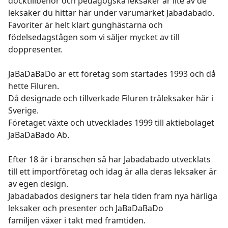
docktillbehör och pedagogska leksaker är lite av de
leksaker du hittar här under varumärket Jabadabado.
Favoriter är helt klart gunghästarna och
födelsedagstågen som vi säljer mycket av till
doppresenter.
JaBaDaBaDo är ett företag som startades 1993 och då
hette Filuren.
Då designade och tillverkade Filuren träleksaker här i
Sverige.
Företaget växte och utvecklades 1999 till aktiebolaget
JaBaDaBado Ab.
Efter 18 år i branschen så har Jabadabado utvecklats
till ett importföretag och idag är alla deras leksaker är
av egen design.
Jabadabados designers tar hela tiden fram nya härliga
leksaker och presenter och JaBaDaBaDo
familjen växer i takt med framtiden.