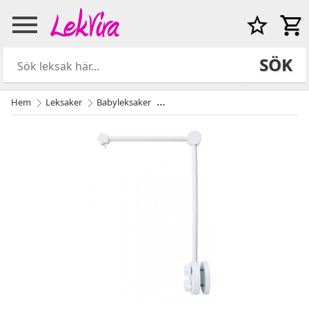
SÖK
Hem
Leksaker
Babyleksaker
Mobilarm av trä från Jabadabado