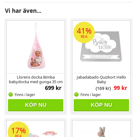
Vi har även...
41%
REA
Llorens docka Bimba
Jabadabado Quizkort Hello
babydocka med gunga 35 cm
Baby
699 kr
99 kr
(169 kr)
Finns i lager
Finns i lager
KÖP NU
KÖP NU
17%
REA