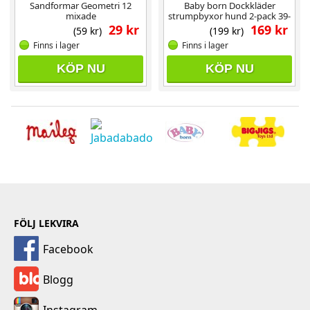
Sandformar Geometri 12
Baby born Dockkläder
mixade
strumpbyxor hund 2-pack 39-
46 cm
29 kr
169 kr
(59 kr)
(199 kr)
Finns i lager
Finns i lager
KÖP NU
KÖP NU
FÖLJ LEKVIRA
Facebook
Blogg