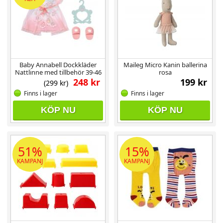
Baby Annabell Dockkläder
Maileg Micro Kanin ballerina
Nattlinne med tillbehör 39-46
rosa
cm
248 kr
199 kr
(299 kr)
Finns i lager
Finns i lager
KÖP NU
KÖP NU
51%
15%
KAMPANJ
KAMPANJ