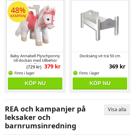
48%
KAMPANJ
Baby Annabell Plyschponny
Docksäng vit trä 50 cm
till dockan med tillbehör
ljudeffekter
379 kr
369 kr
(729 kr)
Finns i lager
Finns i lager
KÖP NU
KÖP NU
REA och kampanjer på
Visa alla
leksaker och
barnrumsinredning