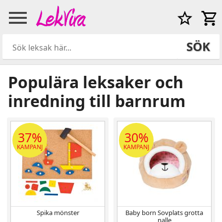
SÖK
Populära leksaker och
inredning till barnrum
37%
30%
KAMPANJ
KAMPANJ
Spika mönster
Baby born Sovplats grotta
nalle