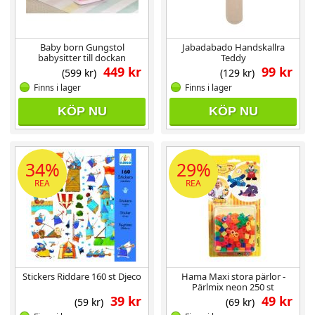
Baby born Gungstol
Jabadabado Handskallra
babysitter till dockan
Teddy
449 kr
99 kr
(599 kr)
(129 kr)
Finns i lager
Finns i lager
KÖP NU
KÖP NU
34%
29%
REA
REA
Stickers Riddare 160 st Djeco
Hama Maxi stora pärlor -
Pärlmix neon 250 st
39 kr
49 kr
(59 kr)
(69 kr)