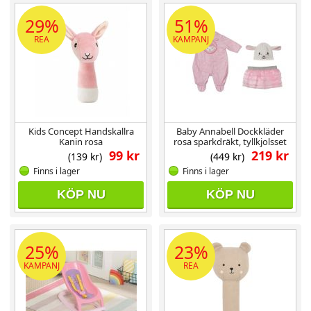
29%
51%
REA
KAMPANJ
Kids Concept Handskallra
Baby Annabell Dockkläder
Kanin rosa
rosa sparkdräkt, tyllkjolsset
39-46 cm
99 kr
219 kr
(139 kr)
(449 kr)
Finns i lager
Finns i lager
KÖP NU
KÖP NU
25%
23%
KAMPANJ
REA