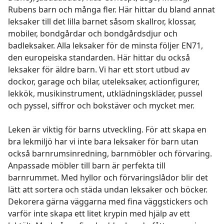
Rubens barn och många fler. Här hittar du bland annat
leksaker till det lilla barnet såsom skallror, klossar,
mobiler, bondgårdar och bondgårdsdjur och
badleksaker. Alla leksaker för de minsta följer EN71,
den europeiska standarden. Här hittar du också
leksaker för äldre barn. Vi har ett stort utbud av
dockor, garage och bilar, uteleksaker, actionfigurer,
lekkök, musikinstrument, utklädningskläder, pussel
och pyssel, siffror och bokstäver och mycket mer.
Leken är viktig för barns utveckling. För att skapa en
bra lekmiljö har vi inte bara leksaker för barn utan
också barnrumsinredning, barnmöbler och förvaring.
Anpassade möbler till barn är perfekta till
barnrummet. Med hyllor och förvaringslådor blir det
lätt att sortera och städa undan leksaker och böcker.
Dekorera gärna väggarna med fina väggstickers och
varför inte skapa ett litet krypin med hjälp av ett