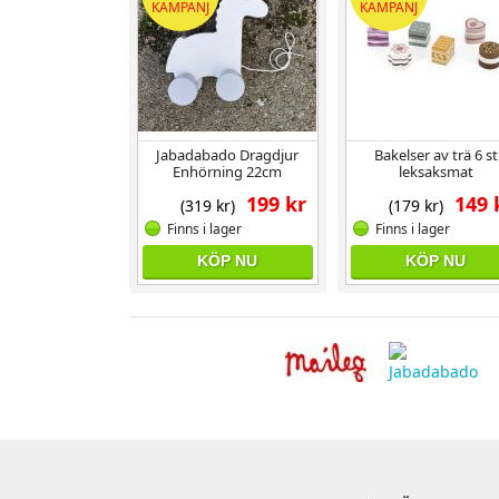
KAMPANJ
KAMPANJ
Jabadabado Dragdjur
Bakelser av trä 6 st
Enhörning 22cm
leksaksmat
199 kr
149 
(319 kr)
(179 kr)
Finns i lager
Finns i lager
KÖP NU
KÖP NU