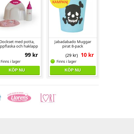
KAMPANJ
Dockset med potta,
Jabadabado Muggar
ppflaska och haklapp
pirat 8-pack
99 kr
10 kr
(29 kr)
Finns i lager
Finns i lager
KÖP NU
KÖP NU