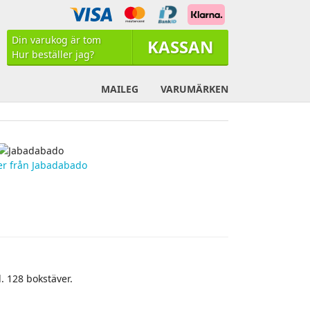
Din varukog är tom
KASSAN
Hur beställer jag?
Din varukog är tom
MAILEG
VARUMÄRKEN
r från Jabadabado
. 128 bokstäver.