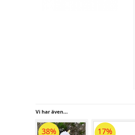
Vi har även...
38%
17%