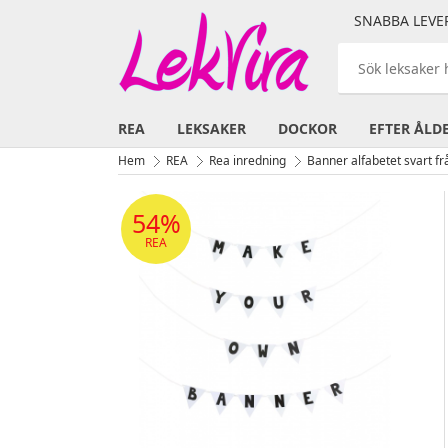
SNABBA LEVE
REA
LEKSAKER
DOCKOR
EFTER ÅLD
Hem
REA
Rea inredning
Banner alfabetet svart f
54%
REA