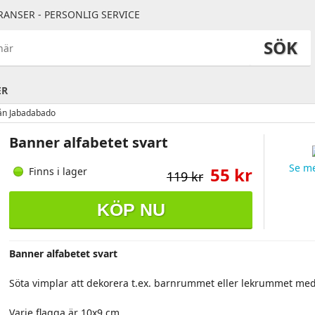
RANSER - PERSONLIG SERVICE
SÖK
ER
rån Jabadabado
Banner alfabetet svart
Se me
55 kr
Finns i lager
119 kr
KÖP NU
Banner alfabetet svart
Söta vimplar att dekorera t.ex. barnrummet eller lekrummet med
Varje flagga är 10x9 cm