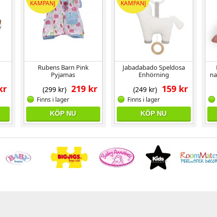
KAMPANJ
KAMPANJ
Rubens Barn Pink
Jabadabado Speldosa
Pyjamas
Enhörning
na
kr
219 kr
159 kr
(299 kr)
(249 kr)
Finns i lager
Finns i lager
KÖP NU
KÖP NU