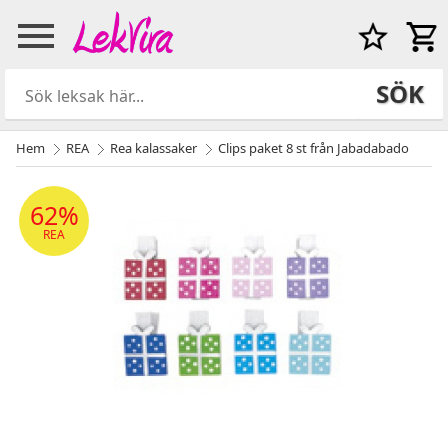
SÖK
Hem
REA
Rea kalassaker
Clips paket 8 st från Jabadabado
62%
REA