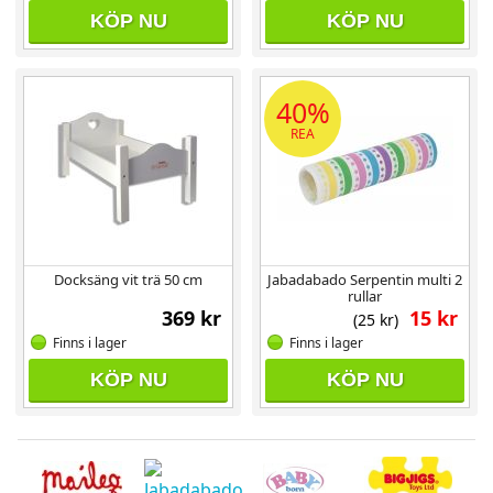
KÖP NU
KÖP NU
40%
REA
Docksäng vit trä 50 cm
Jabadabado Serpentin multi 2
rullar
369 kr
15 kr
(25 kr)
Finns i lager
Finns i lager
KÖP NU
KÖP NU