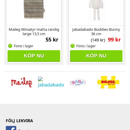
Maileg Miniatyr matta randig
Jabadabado Buddies Bunny
large 13,5 cm
36 cm
55 kr
99 kr
(149 kr)
Finns i lager
Finns i lager
KÖP NU
KÖP NU
FÖLJ LEKVIRA