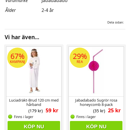
Varumärke
Jabadabado
Ålder
2-4 år
Dela sidan:
Vi har även...
67%
29%
KAMPANJ
REA
Luciadräkt-Brud 120 cm med
Jabadabado Sugrör rosa
hårband
honeycomb 8-pack
59 kr
25 kr
(179 kr)
(35 kr)
Finns i lager
Finns i lager
KÖP NU
KÖP NU