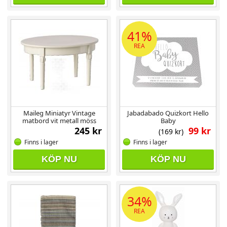
41%
REA
Maileg Miniatyr Vintage
Jabadabado Quizkort Hello
matbord vit metall möss
Baby
245 kr
99 kr
(169 kr)
Finns i lager
Finns i lager
KÖP NU
KÖP NU
34%
REA