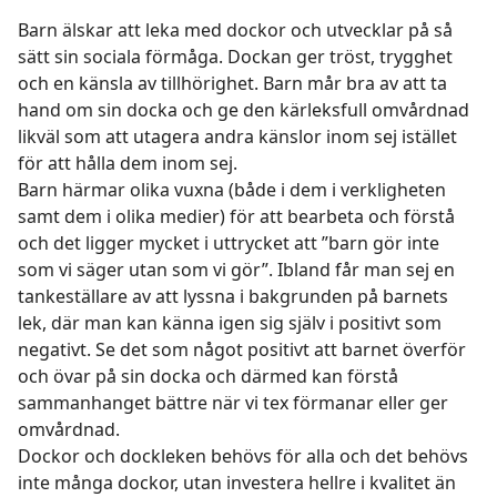
Barn älskar att leka med dockor och utvecklar på så
sätt sin sociala förmåga. Dockan ger tröst, trygghet
och en känsla av tillhörighet. Barn mår bra av att ta
hand om sin docka och ge den kärleksfull omvårdnad
likväl som att utagera andra känslor inom sej istället
för att hålla dem inom sej.
Barn härmar olika vuxna (både i dem i verkligheten
samt dem i olika medier) för att bearbeta och förstå
och det ligger mycket i uttrycket att ”barn gör inte
som vi säger utan som vi gör”. Ibland får man sej en
tankeställare av att lyssna i bakgrunden på barnets
lek, där man kan känna igen sig själv i positivt som
negativt. Se det som något positivt att barnet överför
och övar på sin docka och därmed kan förstå
sammanhanget bättre när vi tex förmanar eller ger
omvårdnad.
Dockor och dockleken behövs för alla och det behövs
inte många dockor, utan investera hellre i kvalitet än