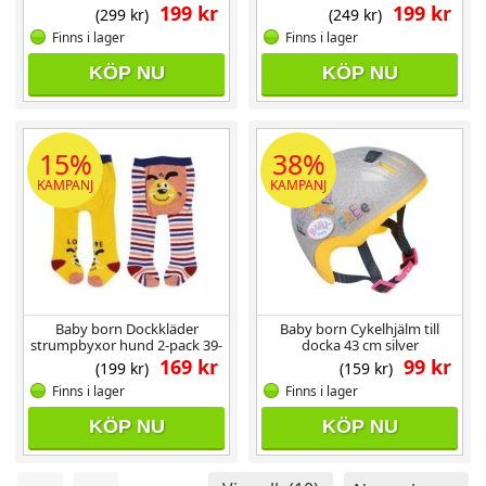
cm
cm
199 kr
199 kr
(299 kr)
(249 kr)
Finns i lager
Finns i lager
KÖP NU
KÖP NU
15%
38%
KAMPANJ
KAMPANJ
Baby born Dockkläder
Baby born Cykelhjälm till
strumpbyxor hund 2-pack 39-
docka 43 cm silver
46 cm
169 kr
99 kr
(199 kr)
(159 kr)
Finns i lager
Finns i lager
KÖP NU
KÖP NU