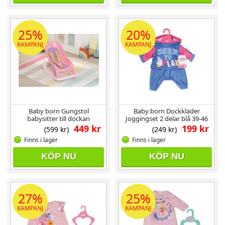
25%
20%
KAMPANJ
KAMPANJ
Baby born Gungstol
Baby born Dockkläder
babysitter till dockan
Joggingset 2 delar blå 39-46
cm
449 kr
199 kr
(599 kr)
(249 kr)
Finns i lager
Finns i lager
KÖP NU
KÖP NU
27%
25%
KAMPANJ
KAMPANJ