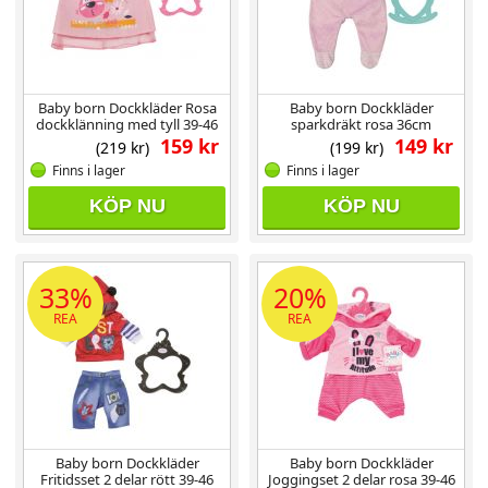
Baby born Dockkläder Rosa
Baby born Dockkläder
dockklänning med tyll 39-46
sparkdräkt rosa 36cm
cm
159 kr
149 kr
(219 kr)
(199 kr)
Finns i lager
Finns i lager
KÖP NU
KÖP NU
33%
20%
REA
REA
Baby born Dockkläder
Baby born Dockkläder
Fritidsset 2 delar rött 39-46
Joggingset 2 delar rosa 39-46