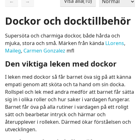
←
→
Visa alla(10)
Sida 1 / 1
Totalt 10 produkter
Dockor och docktillbehör
Supersöta och charmiga dockor, både hårda och
mjuka, stora och små. Märken från kända
LLorens
,
Maileg
,
Carmen Gonzalez
mfl
Den viktiga leken med dockor
I leken med dockor så får barnet öva sig på att känna
empati genom att sköta och ta hand om sin docka.
Rollspel och lek med andra medför att barnet får sätta
sig in i olika roller och hur saker i vardagen fungerar.
Barnet får öva på alla rutiner i vardagen på ett roligt
sätt och bearbetar intryck och härmar och
återupplever i rolleken. Därmed ökar förståelsen och
utvecklingen.