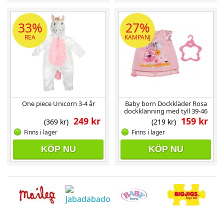
33%
27%
REA
KAMPANJ
One piece Unicorn 3-4 år
Baby born Dockkläder Rosa
dockklänning med tyll 39-46
cm
249 kr
159 kr
(369 kr)
(219 kr)
Finns i lager
Finns i lager
KÖP NU
KÖP NU