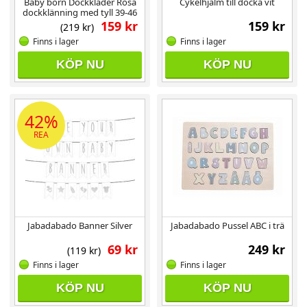
Baby born Dockkläder Rosa
Cykelhjälm till docka vit
dockklänning med tyll 39-46
cm
159 kr
159 kr
(219 kr)
Finns i lager
Finns i lager
KÖP NU
KÖP NU
42%
REA
Jabadabado Banner Silver
Jabadabado Pussel ABC i trä
69 kr
249 kr
(119 kr)
Finns i lager
Finns i lager
KÖP NU
KÖP NU