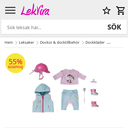
SÖK
Hem
Leksaker
Dockor & docktillbehör
Dockkläder
Alla dockk
55%
KAMPANJ