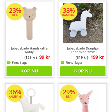
23%
38%
REA
KAMPANJ
Jabadabado Handskallra
Jabadabado Dragdjur
Teddy
Enhörning 22cm
99 kr
199 kr
(129 kr)
(319 kr)
Finns i lager
Finns i lager
KÖP NU
KÖP NU
36%
29%
KAMPANJ
REA