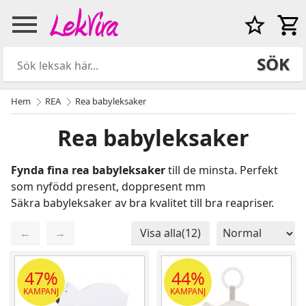
SÖK
Hem
REA
Rea babyleksaker
Rea babyleksaker
Fynda fina rea babyleksaker
till de minsta. Perfekt
som nyfödd present, doppresent mm
Säkra babyleksaker av bra kvalitet till bra reapriser.
←
→
Visa alla(12)
Sida 1 / 1
Totalt 12 produkter
47%
44%
KAMPANJ
KAMPANJ