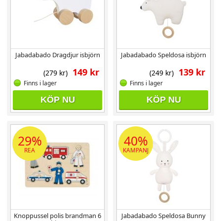
Jabadabado Dragdjur isbjörn
Jabadabado Speldosa isbjörn
149 kr
139 kr
(279 kr)
(249 kr)
Finns i lager
Finns i lager
KÖP NU
KÖP NU
29%
40%
REA
KAMPANJ
Knoppussel polis brandman 6
Jabadabado Speldosa Bunny