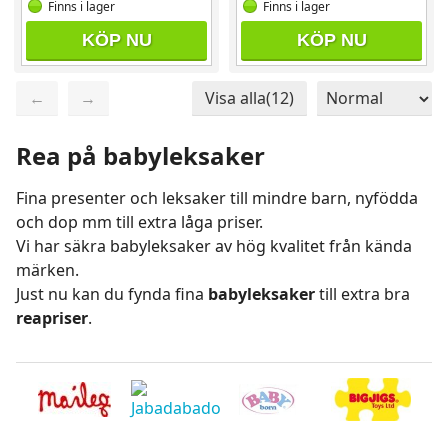
Finns i lager
Finns i lager
KÖP NU
KÖP NU
←
→
Visa alla(12)
Sida 1 / 1
Totalt 12 produkter
Rea på babyleksaker
Fina presenter och leksaker till mindre barn, nyfödda
och dop mm till extra låga priser.
Vi har säkra babyleksaker av hög kvalitet från kända
märken.
Just nu kan du fynda fina
babyleksaker
till extra bra
reapriser
.