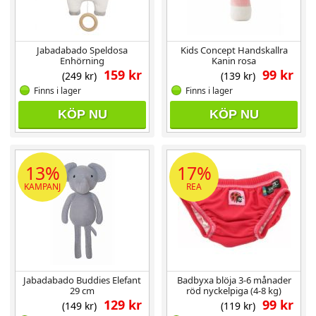
Jabadabado Speldosa
Kids Concept Handskallra
Enhörning
Kanin rosa
159 kr
99 kr
(249 kr)
(139 kr)
Finns i lager
Finns i lager
KÖP NU
KÖP NU
13%
17%
KAMPANJ
REA
Jabadabado Buddies Elefant
Badbyxa blöja 3-6 månader
29 cm
röd nyckelpiga (4-8 kg)
129 kr
99 kr
(149 kr)
(119 kr)