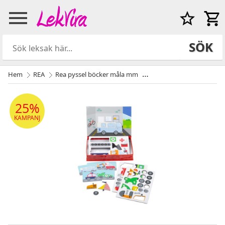
SÖK
Hem
REA
Rea pyssel böcker måla mm
Magnet lek fordon från Bi
25%
KAMPANJ