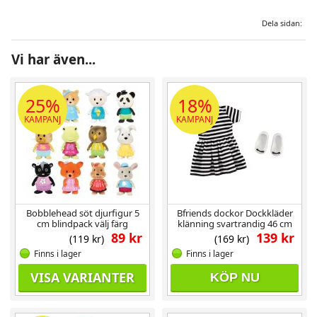
Dela sidan:
Vi har även...
25%
18%
KAMPANJ
KAMPANJ
Bobblehead söt djurfigur 5
Bfriends dockor Dockkläder
cm blindpack välj färg
klänning svartrandig 46 cm
89 kr
139 kr
(119 kr)
(169 kr)
Finns i lager
Finns i lager
VISA VARIANTER
KÖP NU