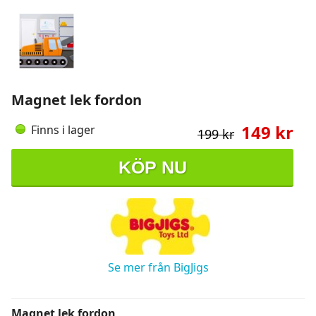
Magnet lek fordon
149 kr
Finns i lager
199 kr
KÖP NU
Se mer från BigJigs
Magnet lek fordon