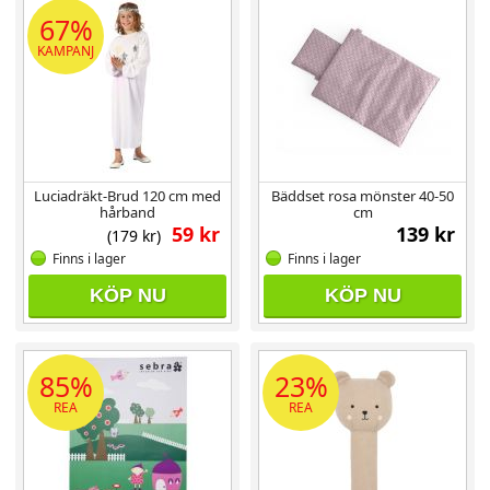
67%
KAMPANJ
Luciadräkt-Brud 120 cm med
Bäddset rosa mönster 40-50
hårband
cm
59 kr
139 kr
(179 kr)
Finns i lager
Finns i lager
KÖP NU
KÖP NU
85%
23%
REA
REA