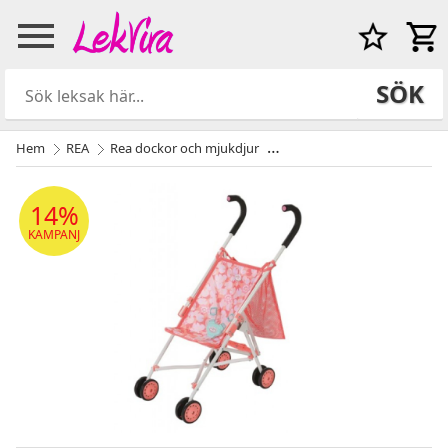
SÖK
Hem
REA
Rea dockor och mjukdjur
Stroller dockvagn med nätp
14%
KAMPANJ