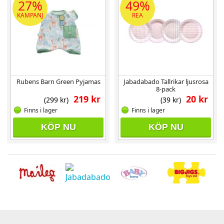
27%
49%
KAMPANJ
REA
Rubens Barn Green Pyjamas
Jabadabado Tallrikar ljusrosa
8-pack
219 kr
20 kr
(299 kr)
(39 kr)
Finns i lager
Finns i lager
KÖP NU
KÖP NU