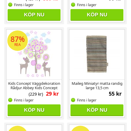
Finns i lager
Finns i lager
KÖP NU
KÖP NU
87%
REA
Kids Concept Väggdekoration
Maileg Miniatyr matta randig
Rådjur Abbey Kids Concept
large 13,5 cm
29 kr
55 kr
(229 kr)
Finns i lager
Finns i lager
KÖP NU
KÖP NU