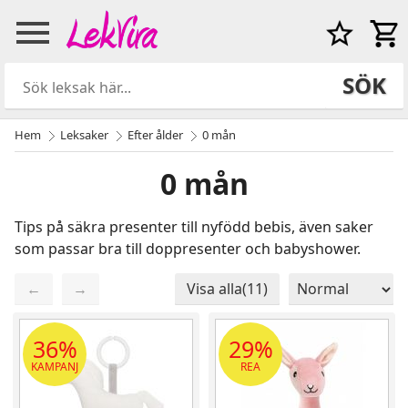
SÖK
Hem
Leksaker
Efter ålder
0 mån
0 mån
Tips på säkra presenter till nyfödd bebis, även saker
som passar bra till doppresenter och babyshower.
←
→
Visa alla(11)
Sida 1 / 1
Totalt 11 produkter
36%
29%
KAMPANJ
REA