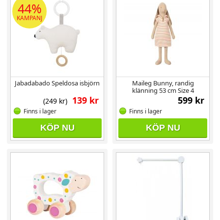
44%
KAMPANJ
Jabadabado Speldosa isbjörn
Maileg Bunny, randig
klänning 53 cm Size 4
139 kr
599 kr
(249 kr)
Finns i lager
Finns i lager
KÖP NU
KÖP NU