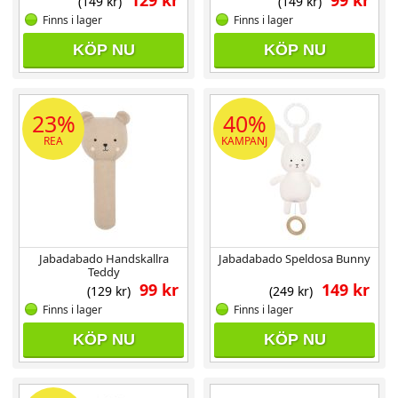
129 kr
99 kr
(149 kr)
(149 kr)
Finns i lager
Finns i lager
KÖP NU
KÖP NU
23%
40%
REA
KAMPANJ
Jabadabado Handskallra
Jabadabado Speldosa Bunny
Teddy
99 kr
149 kr
(129 kr)
(249 kr)
Finns i lager
Finns i lager
KÖP NU
KÖP NU