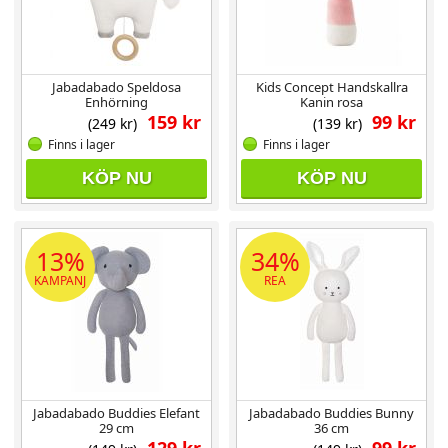
Jabadabado Speldosa
Kids Concept Handskallra
Enhörning
Kanin rosa
159 kr
99 kr
(249 kr)
(139 kr)
Finns i lager
Finns i lager
KÖP NU
KÖP NU
13%
34%
KAMPANJ
REA
Jabadabado Buddies Elefant
Jabadabado Buddies Bunny
29 cm
36 cm