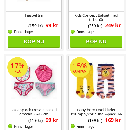
Fiaspel trä
Kids Concept Bakset med
tillbehör
99 kr
249 kr
(159 kr)
(359 kr)
Finns i lager
Finns i lager
KÖP NU
KÖP NU
17%
15%
REA
KAMPANJ
Haklapp och trosa 2-pack till
Baby born Dockkläder
dockan 33-43 cm
strumpbyxor hund 2-pack 39-
46 cm
99 kr
169 kr
(119 kr)
(199 kr)
Finns i lager
Finns i lager