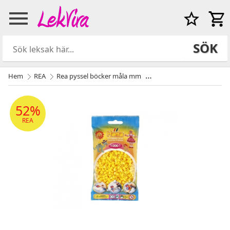
SÖK
Hem
REA
Rea pyssel böcker måla mm
Hama Midi Pärlor Gul 100
52%
REA