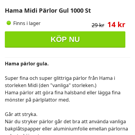
Hama Midi Pärlor Gul 1000 St
14 kr
Finns i lager
29 kr
KÖP NU
Hama pärlor gula.
Super fina och super glittriga pärlor från Hama i
storleken Midi (den "vanliga" storleken.)
Hama pärlor att göra fina halsband eller lägga fina
mönster på pärlplattor med.
Går att stryka.
När du stryker pärlor går det bra att använda vanliga
bakplåtspapper eller aluminiumfolie emellan pärlorna