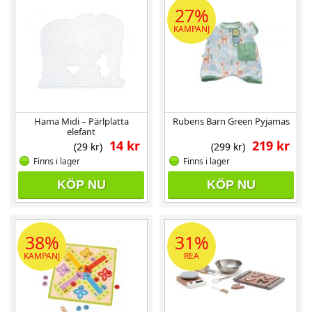
27%
KAMPANJ
Hama Midi – Pärlplatta
Rubens Barn Green Pyjamas
elefant
14 kr
219 kr
(29 kr)
(299 kr)
Finns i lager
Finns i lager
KÖP NU
KÖP NU
38%
31%
KAMPANJ
REA