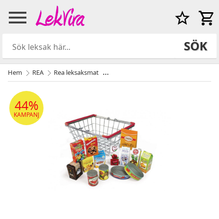
SÖK
Hem
REA
Rea leksaksmat
Varukorg metall med låtsasmat 15 del
44%
KAMPANJ