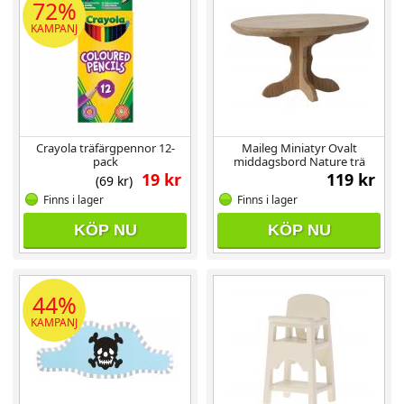
72%
KAMPANJ
Crayola träfärgpennor 12-
Maileg Miniatyr Ovalt
pack
middagsbord Nature trä
möss
19 kr
119 kr
(69 kr)
Finns i lager
Finns i lager
KÖP NU
KÖP NU
44%
KAMPANJ