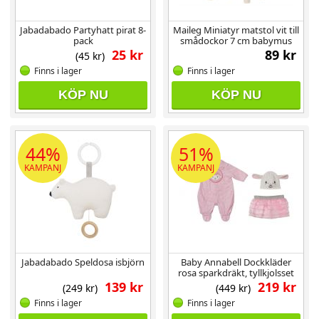
Jabadabado Partyhatt pirat 8-
Maileg Miniatyr matstol vit till
pack
smådockor 7 cm babymus
25 kr
89 kr
(45 kr)
Finns i lager
Finns i lager
KÖP NU
KÖP NU
44%
51%
KAMPANJ
KAMPANJ
Jabadabado Speldosa isbjörn
Baby Annabell Dockkläder
rosa sparkdräkt, tyllkjolsset
39-46 cm
139 kr
219 kr
(249 kr)
(449 kr)
Finns i lager
Finns i lager