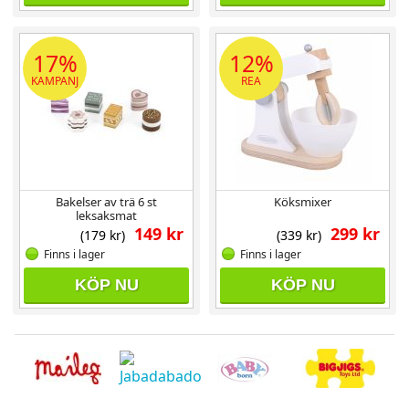
17%
12%
KAMPANJ
REA
Bakelser av trä 6 st
Köksmixer
leksaksmat
149 kr
299 kr
(179 kr)
(339 kr)
Finns i lager
Finns i lager
KÖP NU
KÖP NU