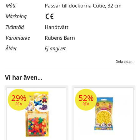
Mått
Passar till dockorna Cutie, 32 cm
Märkning
Tvättråd
Handtvätt
Varumärke
Rubens Barn
Ålder
Ej angivet
Dela sidan:
Vi har även...
29%
52%
REA
REA