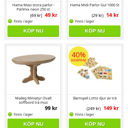
Hama Maxi stora pärlor -
Hama Midi Pärlor Gul 1000 St
Pärlmix neon 250 st
49 kr
14 kr
(69 kr)
(29 kr)
Finns i lager
Finns i lager
KÖP NU
KÖP NU
40%
KAMPANJ
Maileg Miniatyr Ovalt
Barnspel Lotto djur av trä
soffbord trä mus
99 kr
149 kr
(249 kr)
Finns i lager
Finns i lager
KÖP NU
KÖP NU