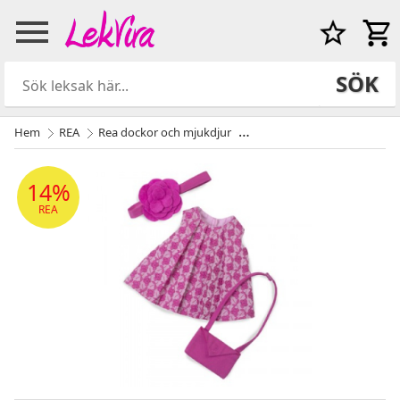
SÖK
Hem
REA
Rea dockor och mjukdjur
Rubens Rose garden klänning
14%
REA