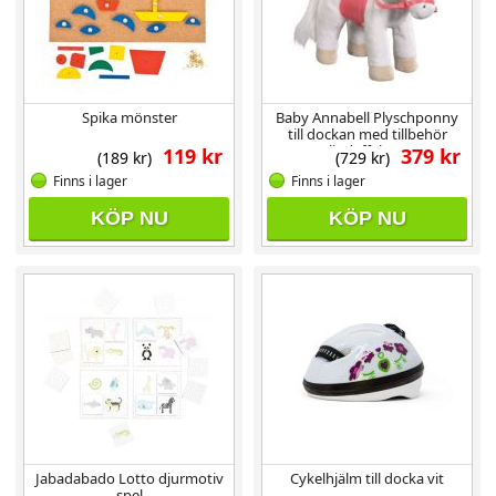
Spika mönster
Baby Annabell Plyschponny
till dockan med tillbehör
ljudeffekter
119 kr
379 kr
(189 kr)
(729 kr)
Finns i lager
Finns i lager
KÖP NU
KÖP NU
Jabadabado Lotto djurmotiv
Cykelhjälm till docka vit
spel