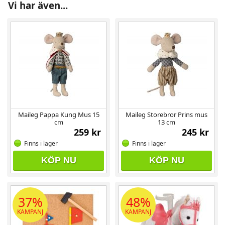
Vi har även...
Maileg Pappa Kung Mus 15
Maileg Storebror Prins mus
cm
13 cm
259 kr
245 kr
Finns i lager
Finns i lager
KÖP NU
KÖP NU
37%
48%
KAMPANJ
KAMPANJ