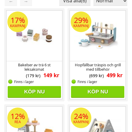
←
→
Visa alla(6)
Sida 1 / 1
Totalt 6 produkter
17%
29%
KAMPANJ
KAMPANJ
Bakelser av trä 6 st
Hopfällbar träspis och grill
leksaksmat
med tillbehör
149 kr
499 kr
(179 kr)
(699 kr)
Finns i lager
Finns i lager
KÖP NU
KÖP NU
12%
24%
REA
KAMPANJ