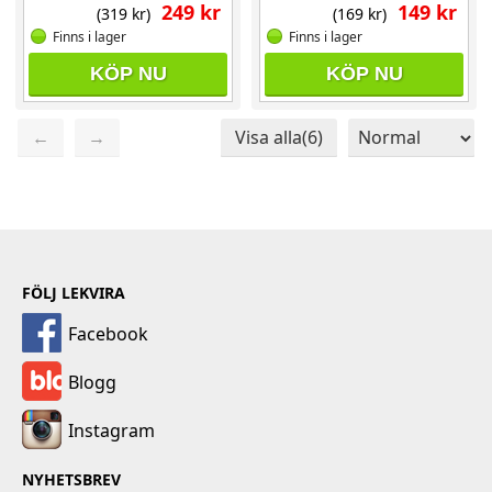
249 kr
149 kr
(319 kr)
(169 kr)
Finns i lager
Finns i lager
KÖP NU
KÖP NU
←
→
Visa alla(6)
Sida 1 / 1
Totalt 6 produkter
FÖLJ LEKVIRA
Facebook
Blogg
Instagram
NYHETSBREV