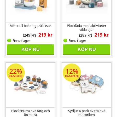
Mixer till bakning träleksak
Plocklåda med aktiviteter
vilda djur
219 kr
219 kr
(249 kr)
(289 kr)
Finns i lager
Finns i lager
KÖP NU
KÖP NU
22%
12%
KAMPANJ
KAMPANJ
Plocksnurra öva färg och
Sydjur 4-pack av trä öva
form trä
motoriken