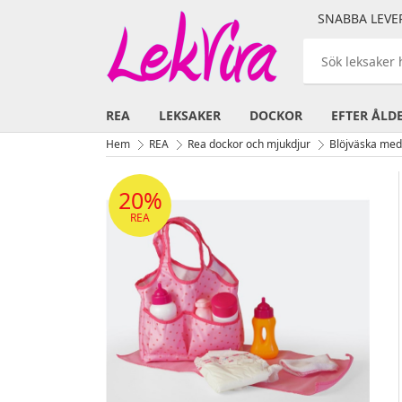
SNABBA LEVE
REA
LEKSAKER
DOCKOR
EFTER ÅLD
Hem
REA
Rea dockor och mjukdjur
Blöjväska med 
20%
REA