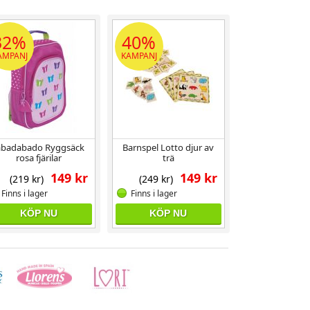
32%
40%
AMPANJ
KAMPANJ
abadabado Ryggsäck
Barnspel Lotto djur av
rosa fjärilar
trä
149 kr
149 kr
(219 kr)
(249 kr)
Finns i lager
Finns i lager
KÖP NU
KÖP NU