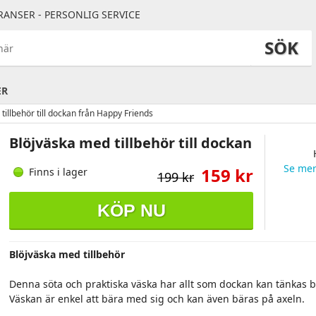
RANSER - PERSONLIG SERVICE
SÖK
ER
tillbehör till dockan från Happy Friends
Blöjväska med tillbehör till dockan
Se mer
159 kr
Finns i lager
199 kr
KÖP NU
Blöjväska med tillbehör
Denna söta och praktiska väska har allt som dockan kan tänkas 
Väskan är enkel att bära med sig och kan även bäras på axeln.