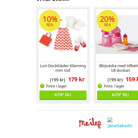
10%
20%
REA
REA
Lori Dockkläder Klänning
Blöjväska med tillbe
mm röd
till dockan
179 kr
159 
(199 kr)
(199 kr)
Finns i lager
Finns i lager
KÖP NU
KÖP NU