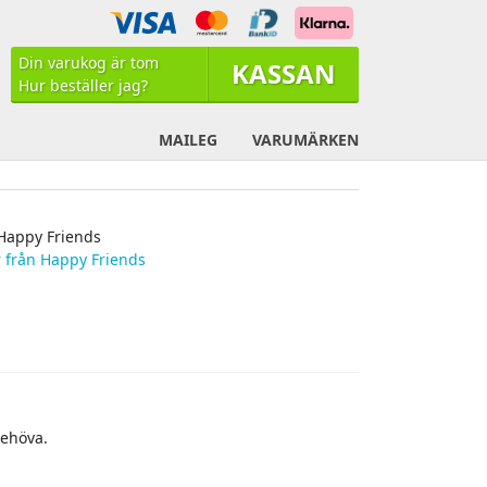
Din varukog är tom
KASSAN
Hur beställer jag?
Din varukog är tom
MAILEG
VARUMÄRKEN
Happy Friends
 från Happy Friends
behöva.