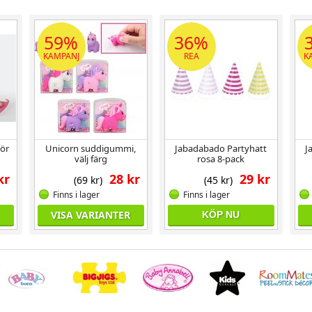
59%
36%
KAMPANJ
REA
K
hör
Unicorn suddigummi,
Jabadabado Partyhatt
J
välj färg
rosa 8-pack
kr
28 kr
29 kr
(69 kr)
(45 kr)
Finns i lager
Finns i lager
VISA VARIANTER
KÖP NU