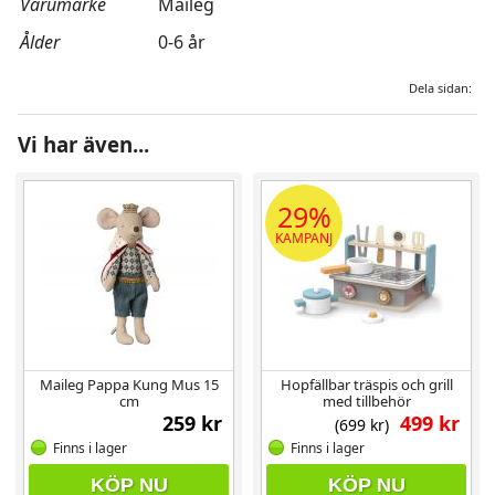
Varumärke
Maileg
Ålder
0-6 år
Dela sidan:
Vi har även...
29%
KAMPANJ
Maileg Pappa Kung Mus 15
Hopfällbar träspis och grill
cm
med tillbehör
259 kr
499 kr
(699 kr)
Finns i lager
Finns i lager
KÖP NU
KÖP NU