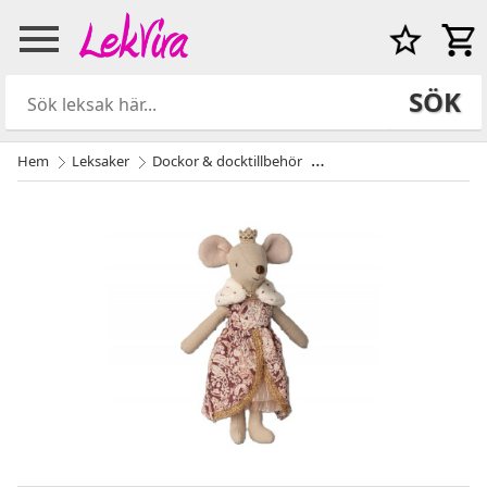
SÖK
Hem
Leksaker
Dockor & docktillbehör
Maileg kanin dockor