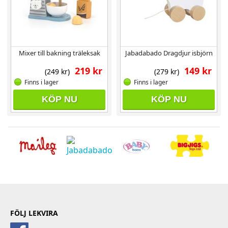
Mixer till bakning träleksak
Jabadabado Dragdjur isbjörn
219 kr
149 kr
(249 kr)
(279 kr)
Finns i lager
Finns i lager
KÖP NU
KÖP NU
FÖLJ LEKVIRA