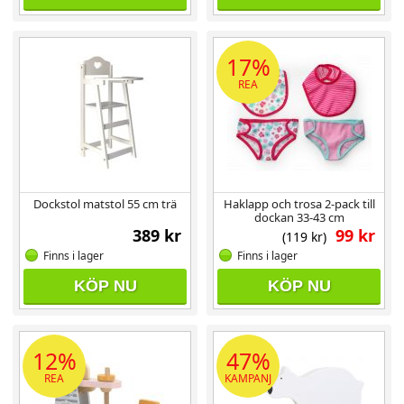
17%
REA
Dockstol matstol 55 cm trä
Haklapp och trosa 2-pack till
dockan 33-43 cm
389 kr
99 kr
(119 kr)
Finns i lager
Finns i lager
KÖP NU
KÖP NU
12%
47%
REA
KAMPANJ