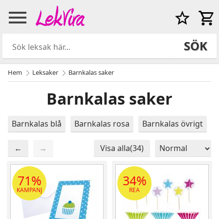
SÖK
Hem
Leksaker
Barnkalas saker
Barnkalas saker
Barnkalas blå
Barnkalas rosa
Barnkalas övrigt
←
→
Visa alla(34)
Sida 2 / 2
Totalt 34 produkter
71%
34%
KAMPANJ
REA