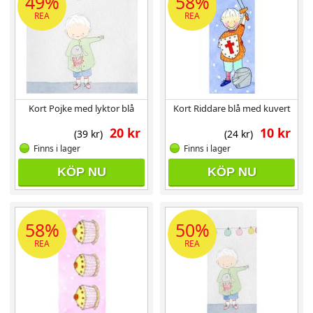
49%
58%
REA
REA
Kort Pojke med lyktor blå
Kort Riddare blå med kuvert
20 kr
10 kr
(39 kr)
(24 kr)
Finns i lager
Finns i lager
KÖP NU
KÖP NU
58%
50%
REA
REA