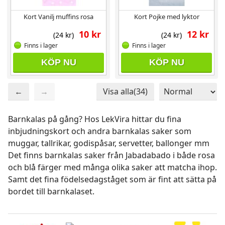
Kort Vanilj muffins rosa
Kort Pojke med lyktor
10 kr
12 kr
(24 kr)
(24 kr)
Finns i lager
Finns i lager
KÖP NU
KÖP NU
←
→
Visa alla(34)
Sida 2 / 2
Totalt 34 produkter
Barnkalas på gång? Hos LekVira hittar du fina
inbjudningskort och andra barnkalas saker som
muggar, tallrikar, godispåsar, servetter, ballonger mm
Det finns barnkalas saker från Jabadabado i både rosa
och blå färger med många olika saker att matcha ihop.
Samt det fina födelsedagståget som är fint att sätta på
bordet till barnkalaset.