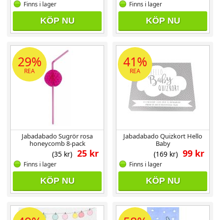
Finns i lager
Finns i lager
KÖP NU
KÖP NU
29%
41%
REA
REA
Jabadabado Sugrör rosa
Jabadabado Quizkort Hello
honeycomb 8-pack
Baby
25 kr
99 kr
(35 kr)
(169 kr)
Finns i lager
Finns i lager
KÖP NU
KÖP NU