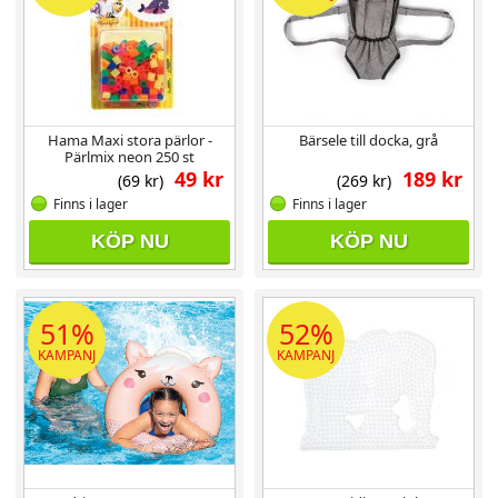
Hama Maxi stora pärlor -
Bärsele till docka, grå
Pärlmix neon 250 st
49 kr
189 kr
(69 kr)
(269 kr)
Finns i lager
Finns i lager
KÖP NU
KÖP NU
51%
52%
KAMPANJ
KAMPANJ