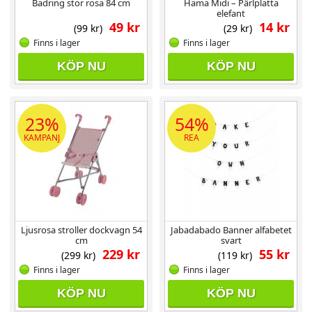
Badring stor rosa 84 cm
Hama Midi – Pärlplatta
elefant
49 kr
14 kr
(99 kr)
(29 kr)
Finns i lager
Finns i lager
KÖP NU
KÖP NU
23%
54%
KAMPANJ
REA
Ljusrosa stroller dockvagn 54
Jabadabado Banner alfabetet
cm
svart
229 kr
55 kr
(299 kr)
(119 kr)
Finns i lager
Finns i lager
KÖP NU
KÖP NU