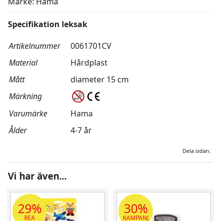
Märke: Hama
Specifikation leksak
Artikelnummer
0061701CV
Material
Hårdplast
Mått
diameter 15 cm
Märkning
Varumärke
Hama
Ålder
4-7 år
Dela sidan:
Vi har även...
29%
30%
REA
KAMPANJ