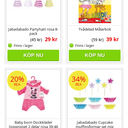
Jabadabado Partyhatt rosa 8-
Tvådelad Målarbok
pack
29 kr
39 kr
(45 kr)
(59 kr)
Finns i lager
Finns i lager
KÖP NU
KÖP NU
20%
34%
REA
REA
Baby born Dockkläder
Jabadabado Cupcake
Joggingset 2 delar rosa 39-46
muffinsformar set mix