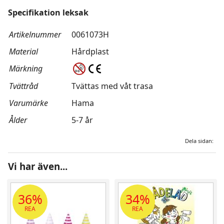
Specifikation leksak
Artikelnummer
0061073H
Material
Hårdplast
Märkning
Tvättråd
Tvättas med våt trasa
Varumärke
Hama
Ålder
5-7 år
Dela sidan:
Vi har även...
36%
34%
REA
REA