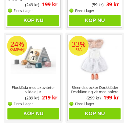
cm
199 kr
39 kr
(249 kr)
(59 kr)
Finns i lager
Finns i lager
KÖP NU
KÖP NU
24%
33%
KAMPANJ
REA
Plocklåda med aktiviteter
Bfriends dockor Dockkläder
vilda djur
Festklänning vit med bolero
46 cm
219 kr
199 kr
(289 kr)
(299 kr)
Finns i lager
Finns i lager
KÖP NU
KÖP NU