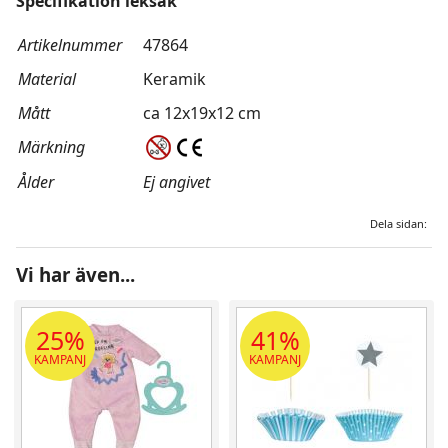
Specifikation leksak
Artikelnummer
47864
Material
Keramik
Mått
ca 12x19x12 cm
Märkning
Ålder
Ej angivet
Dela sidan:
Vi har även...
25%
41%
KAMPANJ
KAMPANJ