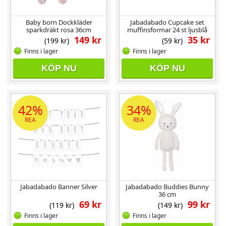
Baby born Dockkläder
Jabadabado Cupcake set
sparkdräkt rosa 36cm
muffinsformar 24 st ljusblå
149 kr
35 kr
(199 kr)
(59 kr)
Finns i lager
Finns i lager
KÖP NU
KÖP NU
42%
34%
REA
REA
Jabadabado Banner Silver
Jabadabado Buddies Bunny
36 cm
69 kr
99 kr
(119 kr)
(149 kr)
Finns i lager
Finns i lager