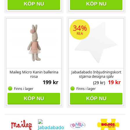
KÖP NU
KÖP NU
34%
REA
Maileg Micro Kanin ballerina
Jabadabado Inbjudningskort
rosa
stjärna designa själv
199 kr
19 kr
(29 kr)
Finns i lager
Finns i lager
KÖP NU
KÖP NU